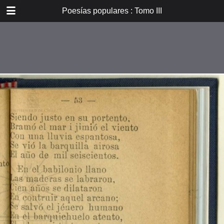
DOWNLOAD
Poesías populares : Tomo III
E_PP_059.pdf
59.9 MB
TABLE OF CONTENTS
Introducción
Don B. Vicuña Mackenna
Oradores i poetas
Verdad eterna de María
A la Cruz
La Cruz
La Pasión. De tres meses el
autor...