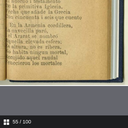
La Pasión. Estando Cristo en el
huerto...
La Pasión. Un atrevido soldado...
La Pasión. Por qué es tanta
tiranía?...
Un sueño penoso
Adán
Caín i Abel
La travesía de los tres Reyes
Magos
Contrarresto
55
/ 100