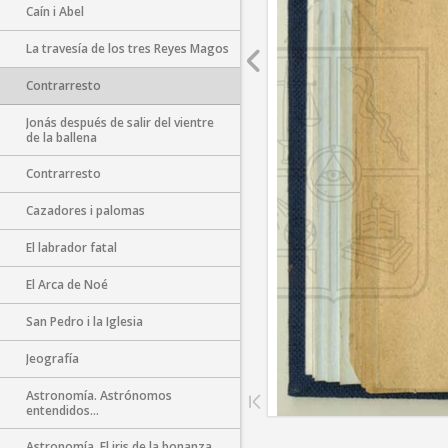
Caín i Abel
La travesía de los tres Reyes Magos
Contrarresto
Jonás después de salir del vientre
de la ballena
Contrarresto
Cazadores i palomas
El labrador fatal
El Arca de Noé
San Pedro i la Iglesia
Jeografía
Astronomía. Astrónomos
entendidos...
Astronomía. El iris de la bonanza...