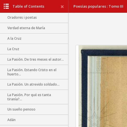
Table of Contents
Poesías populares : Tomo III
Don B. Vicuña Mackenna
Oradores i poetas
Verdad eterna de María
A la Cruz
La Cruz
La Pasión. De tres meses el autor...
La Pasión. Estando Cristo en el
huerto...
La Pasión. Un atrevido soldado...
La Pasión. Por qué es tanta
tiranía?...
Un sueño penoso
Adán