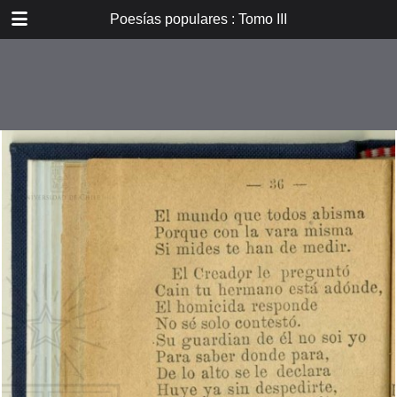
DOWNLOAD
Poesías populares : Tomo III
E_PP_059.pdf
59.9 MB
TABLE OF CONTENTS
Introducción
Don B. Vicuña Mackenna
Oradores i poetas
Verdad eterna de María
A la Cruz
La Cruz
La Pasión. De tres meses el
autor...