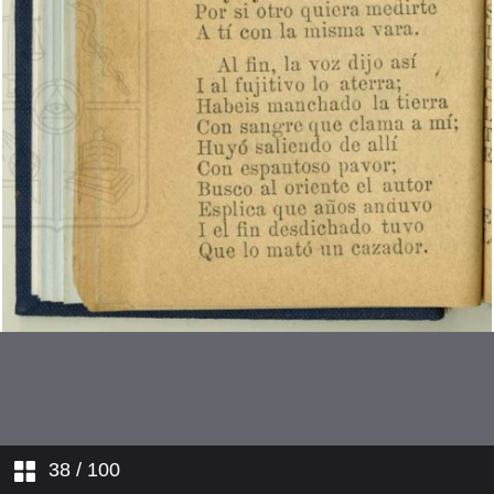
La Pasión. Estando Cristo en el
huerto...
La Pasión. Un atrevido soldado...
La Pasión. Por qué es tanta
tiranía?...
Un sueño penoso
Adán
Caín i Abel
La travesía de los tres Reyes
Magos
Contrarresto
38
/ 100