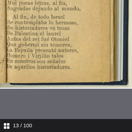
La Pasión. Estando Cristo en el
huerto...
La Pasión. Un atrevido soldado...
La Pasión. Por qué es tanta
tiranía?...
Un sueño penoso
Adán
Caín i Abel
La travesía de los tres Reyes
Magos
Contrarresto
13
/ 100