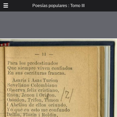
DOWNLOAD
Poesías populares : Tomo III
E_PP_059.pdf
59.9 MB
TABLE OF CONTENTS
Introducción
Don B. Vicuña Mackenna
Oradores i poetas
Verdad eterna de María
A la Cruz
La Cruz
La Pasión. De tres meses el
autor...