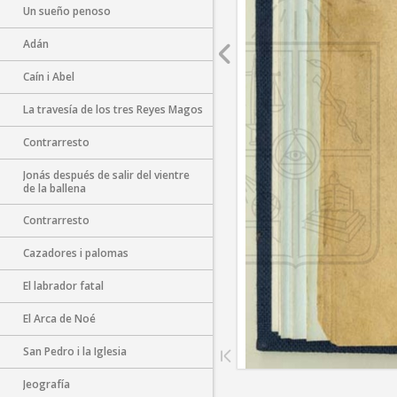
Un sueño penoso
Adán
Caín i Abel
La travesía de los tres Reyes Magos
Contrarresto
Jonás después de salir del vientre
de la ballena
Contrarresto
Cazadores i palomas
El labrador fatal
El Arca de Noé
San Pedro i la Iglesia
Jeografía