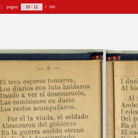
pages:
/
100