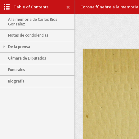
Table of Contents
Corona fúnebre a la memoria 
A la memoria de Carlos Ríos
González
Notas de condolencias
De la prensa
Cámara de Diputados
Funerales
Biografía