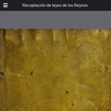
DOWNLOAD
Recopilación de leyes de los Reynos de las Indias
00155-Archivo-color.pdf
189 MB
TABLE OF CONTENTS
Libro octavo
Libro nono
Nota