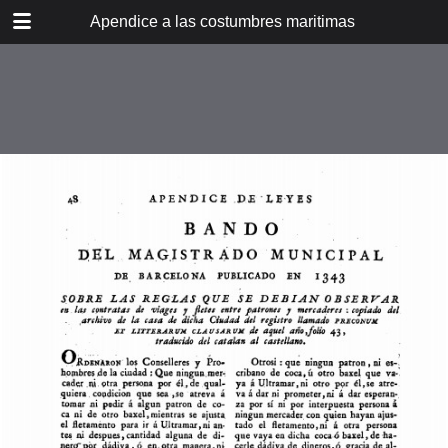
DOWNLOAD
Apendice a las costumbres maritimas del Libro de
Apendice a las costumbres maritimas del Libro del Consulado.pdf
11.9 MB
TABLE OF CONTENTS
Colección de Leyes y ordenanzas
antiguas de España
Colección de leyes nautico-
mercantiles para puertos y costas
Leyes de Layron
Capítulos del rey don Pedro IV de
Aragon
Bando del magistrado municipal
Varios capítulos sobre casos
marítimos y mercantiles