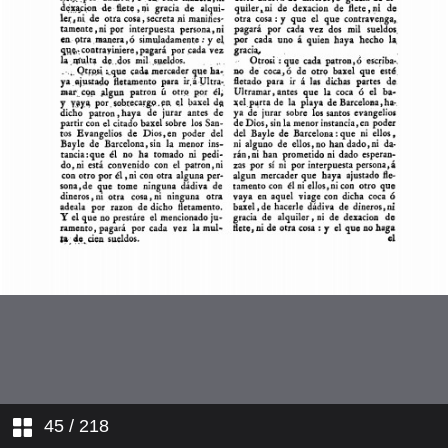
Colección de las antiguas
ordenanzas
Reales cédulas de la creación y
jurisdicción
Origen y jurisdicción de los
consulados de Francia
Antiguas ordenanzas de España
sobre los armamentos del corso y
guerra de mar
Leyes navales de la corona de
Castilla
Catálogo y noticia de los autores
de diversas naciones que han
escrito sobre la jurisprudencia
mercantil
45
/ 218