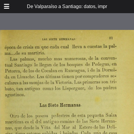
DOWNLOAD
De Valparaíso a Santiago: datos, impresiones, noti
De Valpara.pdf
213 MB
TABLE OF CONTENTS
Itinerario del ferrocarril de
Valparaíso a Santiago
espresamente grabado en Paris en
madera para esta obra
Dedicatoria
A los viajeros
En la Estación de Valparaíso
El banquete de inauguración i el
Viña del Mar
motín de Oyarce
Bosquejo histórico
El Salto