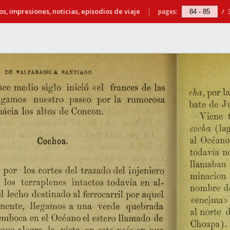
s, impresiones, noticias, episodios de viaje
pages:
/