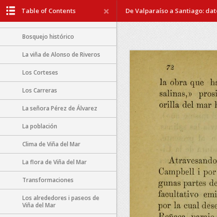
En la Estación de Valparaíso
Table of Contents
De Valparaíso a Santiago: dato
Viña del Mar
Bosquejo histórico
La viña de Alonso de Riveros
Los Corteses
Los Carreras
La señora Pérez de Álvarez
La población
Clima de Viña del Mar
La flora de Viña del Mar
Transformaciones
Los alrededores i paseos de
Viña del Mar