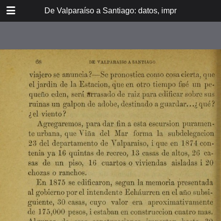
DOWNLOAD
De Valparaíso a Santiago: datos, impresiones, noti
De Valpara.pdf
213 MB
TABLE OF CONTENTS
Itinerario del ferrocarril de
Valparaíso a Santiago
espresamente grabado en Paris en
madera para esta obra
Dedicatoria
A los viajeros
En la Estación de Valparaíso
El banquete de inauguración i el
Viña del Mar
motín de Oyarce
Bosquejo histórico
El Salto