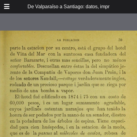
DOWNLOAD
De Valparaíso a Santiago: datos, impresiones, noti
De Valpara.pdf
213 MB
TABLE OF CONTENTS
Itinerario del ferrocarril de
Valparaíso a Santiago
espresamente grabado en Paris en
madera para esta obra
Dedicatoria
A los viajeros
En la Estación de Valparaíso
El banquete de inauguración i el
Viña del Mar
motín de Oyarce
Bosquejo histórico
El Salto