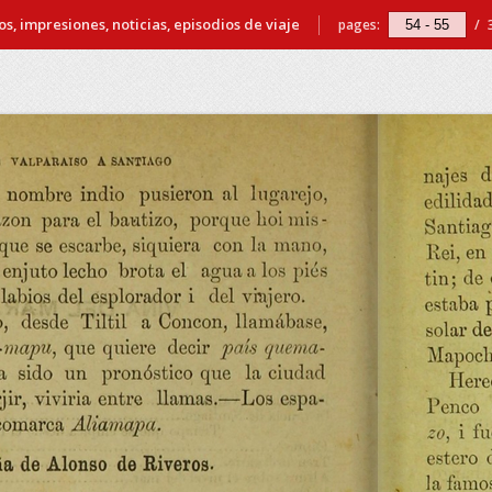
s, impresiones, noticias, episodios de viaje
pages:
/