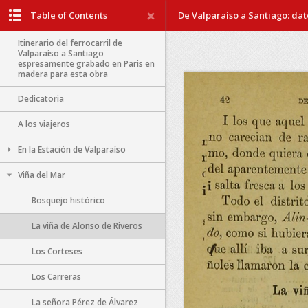
Table of Contents
De Valparaíso a Santiago: dato
Itinerario del ferrocarril de
Valparaíso a Santiago
espresamente grabado en Paris en
madera para esta obra
Dedicatoria
A los viajeros
En la Estación de Valparaíso
Viña del Mar
Bosquejo histórico
La viña de Alonso de Riveros
Los Corteses
Los Carreras
La señora Pérez de Álvarez