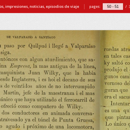
s, impresiones, noticias, episodios de viaje
pages:
/