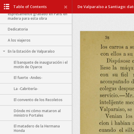
Itinerario del ferrocarril de
Table of Contents
De Valparaíso a Santiago: dato
Valparaíso a Santiago
espresamente grabado en Paris en
madera para esta obra
Dedicatoria
A los viajeros
En la Estación de Valparaíso
El banquete de inauguración i el
motín de Oyarce
El fuerte -Andes-
La -Cabritería-
El convento de los Recoletos
Dónde mi cómo mataron al
ministro Portales
El matadero de la Hermana
Honda