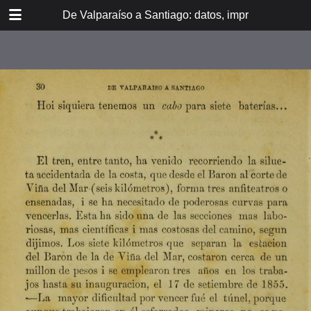
DOWNLOAD
De Valparaíso a Santiago: datos, impresiones, noti
De Valpara.pdf
213 MB
TABLE OF CONTENTS
Itinerario del ferrocarril de
Valparaíso a Santiago
espresamente grabado en Paris en
madera para esta obra
Dedicatoria
A los viajeros
En la Estación de Valparaíso
El banquete de inauguración i el
Viña del Mar
motín de Oyarce
Bosquejo histórico
El Salto