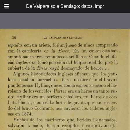
DOWNLOAD
De Valparaíso a Santiago: datos, impresiones, noti
De Valpara.pdf
213 MB
TABLE OF CONTENTS
Itinerario del ferrocarril de
Valparaíso a Santiago
espresamente grabado en Paris en
madera para esta obra
Dedicatoria
A los viajeros
En la Estación de Valparaíso
El banquete de inauguración i el
Viña del Mar
motín de Oyarce
Bosquejo histórico
El Salto