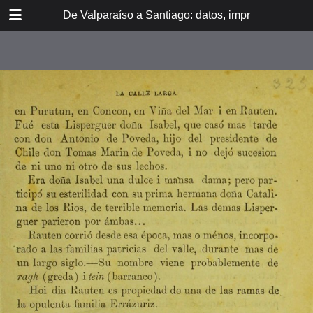
DOWNLOAD
De Valparaíso a Santiago: datos, impresiones, noti
De Valpara.pdf
213 MB
TABLE OF CONTENTS
Itinerario del ferrocarril de
Valparaíso a Santiago
espresamente grabado en Paris en
madera para esta obra
Dedicatoria
A los viajeros
En la Estación de Valparaíso
El banquete de inauguración i el
Viña del Mar
motín de Oyarce
Bosquejo histórico
El Salto