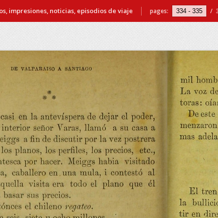
s, impresiones, noticias, episodios de viaje
pages:
/