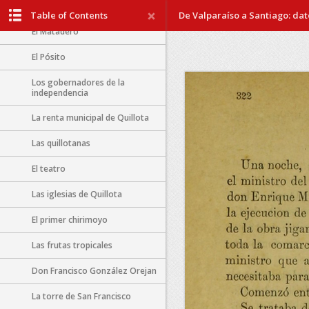
El hospital
Table of Contents
De Valparaíso a Santiago: dato
El Matadero
El Pósito
Los gobernadores de la
independencia
La renta municipal de Quillota
Las quillotanas
El teatro
Las iglesias de Quillota
El primer chirimoyo
Las frutas tropicales
Don Francisco González Orejan
La torre de San Francisco