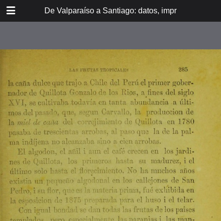
DOWNLOAD
De Valparaíso a Santiago: datos, impresiones, noti
De Valpara.pdf
213 MB
TABLE OF CONTENTS
Itinerario del ferrocarril de
Valparaíso a Santiago
espresamente grabado en Paris en
madera para esta obra
Dedicatoria
A los viajeros
En la Estación de Valparaíso
El banquete de inauguración i el
Viña del Mar
motín de Oyarce
Bosquejo histórico
El Salto