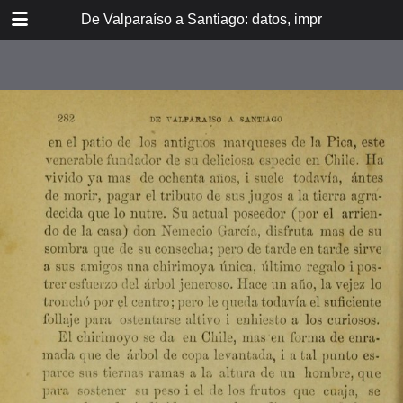
DOWNLOAD
De Valparaíso a Santiago: datos, impresiones, noti
De Valpara.pdf
213 MB
TABLE OF CONTENTS
Itinerario del ferrocarril de
Valparaíso a Santiago
espresamente grabado en Paris en
madera para esta obra
Dedicatoria
A los viajeros
En la Estación de Valparaíso
El banquete de inauguración i el
Viña del Mar
motín de Oyarce
Bosquejo histórico
El Salto