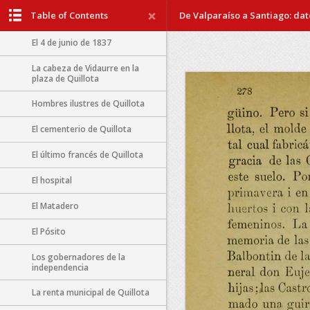
Table of Contents
De Valparaíso a Santiago: dato
Quillota rebelde
El 4 de junio de 1837
La cabeza de Vidaurre en la
plaza de Quillota
Hombres ilustres de Quillota
El cementerio de Quillota
El último francés de Quillota
El hospital
El Matadero
El Pósito
Los gobernadores de la
independencia
La renta municipal de Quillota