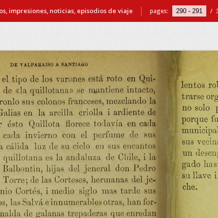
s, impresiones, noticias, episodios de viaje
pages:
/