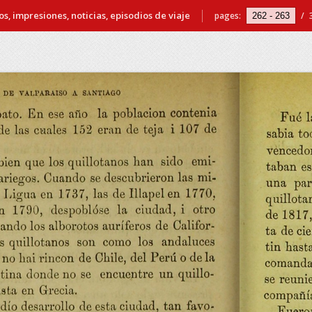
s, impresiones, noticias, episodios de viaje
pages:
/