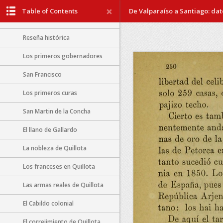
San Pedro
Table of Contents
De Valparaíso a Santiago: dato
Quillota
Reseña histórica
Los primeros gobernadores
San Francisco
Los primeros curas
San Martin de la Concha
El llano de Gallardo
La nobleza de Quillota
Los franceses en Quillota
Las armas reales de Quillota
El Cabildo colonial
El correjimiento de Quillota