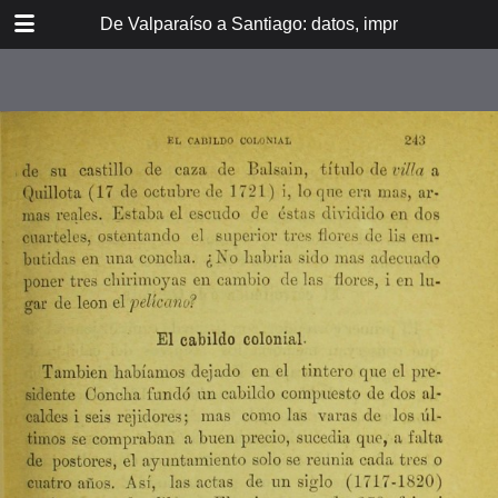
DOWNLOAD
De Valparaíso a Santiago: datos, impresiones, noti
De Valpara.pdf
213 MB
TABLE OF CONTENTS
Itinerario del ferrocarril de
Valparaíso a Santiago
espresamente grabado en Paris en
madera para esta obra
Dedicatoria
A los viajeros
En la Estación de Valparaíso
El banquete de inauguración i el
Viña del Mar
motín de Oyarce
Bosquejo histórico
El Salto