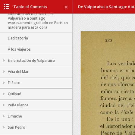
Table of Contents
De Valparaíso a Santiago: dato
Itinerario del ferrocarril de
Valparaíso a Santiago
espresamente grabado en Paris en
madera para esta obra
Dedicatoria
A los viajeros
En la Estación de Valparaíso
Viña del Mar
El Salto
Quilpué
Peña Blanca
Limache
San Pedro