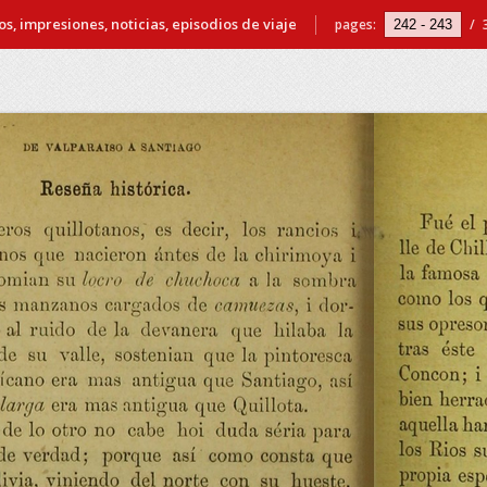
s, impresiones, noticias, episodios de viaje
pages:
/