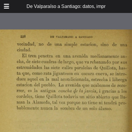
DOWNLOAD
De Valparaíso a Santiago: datos, impresiones, noti
De Valpara.pdf
213 MB
TABLE OF CONTENTS
Itinerario del ferrocarril de
Valparaíso a Santiago
espresamente grabado en Paris en
madera para esta obra
Dedicatoria
A los viajeros
En la Estación de Valparaíso
El banquete de inauguración i el
Viña del Mar
motín de Oyarce
Bosquejo histórico
El Salto