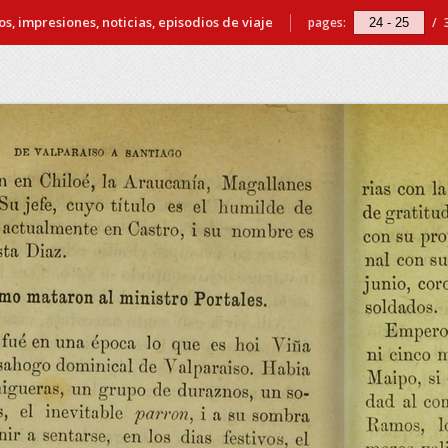
s, impresiones, noticias, episodios de viaje
pages:
/