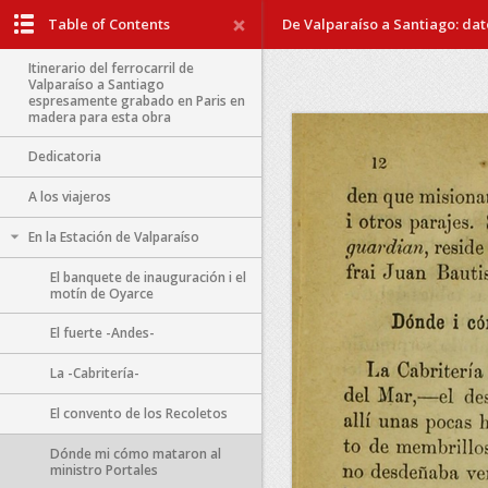
Table of Contents
De Valparaíso a Santiago: dato
Itinerario del ferrocarril de
Valparaíso a Santiago
espresamente grabado en Paris en
madera para esta obra
Dedicatoria
A los viajeros
En la Estación de Valparaíso
El banquete de inauguración i el
motín de Oyarce
El fuerte -Andes-
La -Cabritería-
El convento de los Recoletos
Dónde mi cómo mataron al
ministro Portales