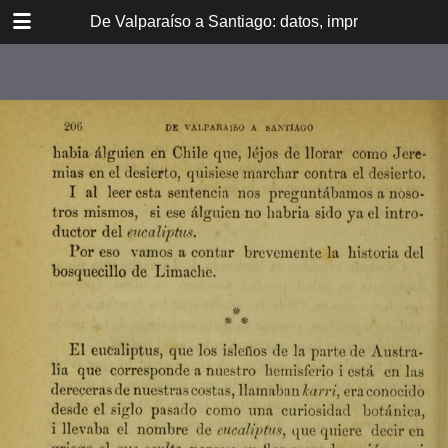
DOWNLOAD
De Valparaíso a Santiago: datos, impresiones, noti
De Valpara.pdf
213 MB
TABLE OF CONTENTS
Itinerario del ferrocarril de
Valparaíso a Santiago
espresamente grabado en Paris en
madera para esta obra
Dedicatoria
A los viajeros
En la Estación de Valparaíso
El banquete de inauguración i el
Viña del Mar
motín de Oyarce
Bosquejo histórico
El Salto