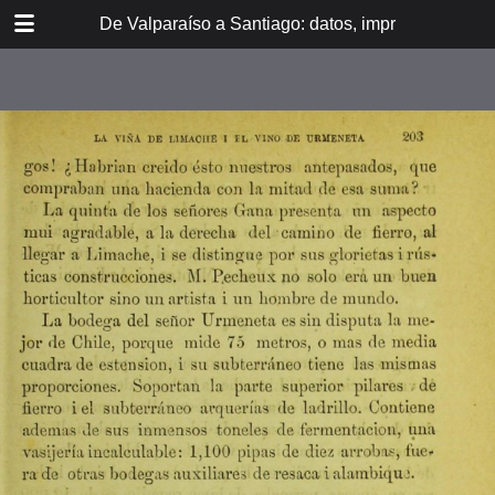
DOWNLOAD
De Valparaíso a Santiago: datos, impresiones, noti
De Valpara.pdf
213 MB
TABLE OF CONTENTS
Itinerario del ferrocarril de
Valparaíso a Santiago
espresamente grabado en Paris en
madera para esta obra
Dedicatoria
A los viajeros
En la Estación de Valparaíso
El banquete de inauguración i el
Viña del Mar
motín de Oyarce
Bosquejo histórico
El Salto