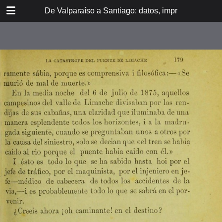
DOWNLOAD
De Valparaíso a Santiago: datos, impresiones, noti
De Valpara.pdf
213 MB
TABLE OF CONTENTS
Itinerario del ferrocarril de
Valparaíso a Santiago
espresamente grabado en Paris en
madera para esta obra
Dedicatoria
A los viajeros
En la Estación de Valparaíso
El banquete de inauguración i el
Viña del Mar
motín de Oyarce
Bosquejo histórico
El Salto