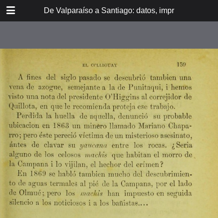
DOWNLOAD
De Valparaíso a Santiago: datos, impresiones, noti
De Valpara.pdf
213 MB
TABLE OF CONTENTS
Itinerario del ferrocarril de
Valparaíso a Santiago
espresamente grabado en Paris en
madera para esta obra
Dedicatoria
A los viajeros
En la Estación de Valparaíso
El banquete de inauguración i el
Viña del Mar
motín de Oyarce
Bosquejo histórico
El Salto