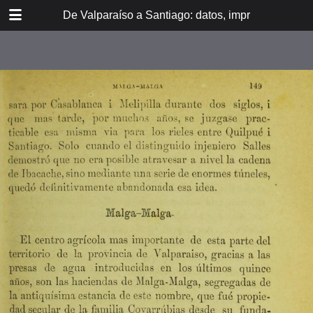
DOWNLOAD
De Valparaíso a Santiago: datos, impresiones, noti
De Valpara.pdf
213 MB
TABLE OF CONTENTS
Itinerario del ferrocarril de
Valparaíso a Santiago
espresamente grabado en Paris en
madera para esta obra
Dedicatoria
A los viajeros
En la Estación de Valparaíso
El banquete de inauguración i el
Viña del Mar
motín de Oyarce
Bosquejo histórico
El Salto