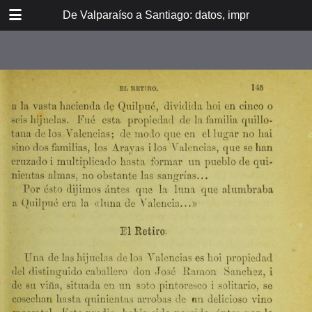
DOWNLOAD
De Valparaíso a Santiago: datos, impresiones, noti
De Valpara.pdf
213 MB
TABLE OF CONTENTS
Itinerario del ferrocarril de
Valparaíso a Santiago
espresamente grabado en Paris en
madera para esta obra
Dedicatoria
A los viajeros
En la Estación de Valparaíso
El banquete de inauguración i el
Viña del Mar
motín de Oyarce
Bosquejo histórico
El Salto