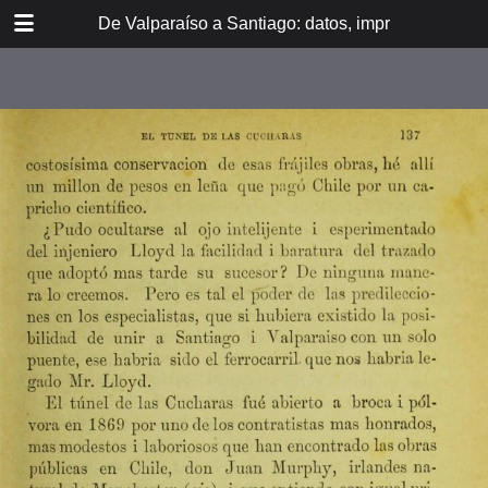
DOWNLOAD
De Valparaíso a Santiago: datos, impresiones, noti
De Valpara.pdf
213 MB
TABLE OF CONTENTS
Itinerario del ferrocarril de
Valparaíso a Santiago
espresamente grabado en Paris en
madera para esta obra
Dedicatoria
A los viajeros
En la Estación de Valparaíso
El banquete de inauguración i el
Viña del Mar
motín de Oyarce
Bosquejo histórico
El Salto