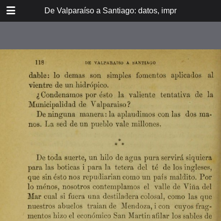
DOWNLOAD
De Valparaíso a Santiago: datos, impresiones, noti
De Valpara.pdf
213 MB
TABLE OF CONTENTS
Itinerario del ferrocarril de
Valparaíso a Santiago
espresamente grabado en Paris en
madera para esta obra
Dedicatoria
A los viajeros
En la Estación de Valparaíso
El banquete de inauguración i el
Viña del Mar
motín de Oyarce
Bosquejo histórico
El Salto