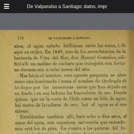
DOWNLOAD
De Valparaíso a Santiago: datos, impresiones, noti
De Valpara.pdf
213 MB
TABLE OF CONTENTS
Itinerario del ferrocarril de
Valparaíso a Santiago
espresamente grabado en Paris en
madera para esta obra
Dedicatoria
A los viajeros
En la Estación de Valparaíso
El banquete de inauguración i el
Viña del Mar
motín de Oyarce
Bosquejo histórico
El Salto