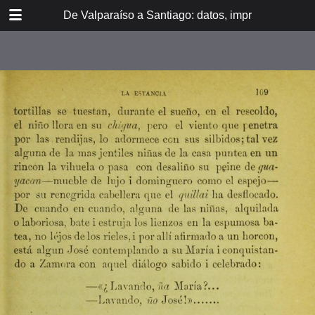
DOWNLOAD
De Valparaíso a Santiago: datos, impresiones, noti
De Valpara.pdf
213 MB
TABLE OF CONTENTS
Itinerario del ferrocarril de
Valparaíso a Santiago
espresamente grabado en Paris en
madera para esta obra
Dedicatoria
A los viajeros
En la Estación de Valparaíso
El banquete de inauguración i el
Viña del Mar
motín de Oyarce
Bosquejo histórico
El Salto