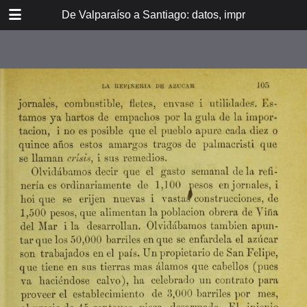
DOWNLOAD
De Valparaíso a Santiago: datos, impresiones, noti
De Valpara.pdf
213 MB
TABLE OF CONTENTS
Itinerario del ferrocarril de
Valparaíso a Santiago
espresamente grabado en Paris en
madera para esta obra
Dedicatoria
A los viajeros
En la Estación de Valparaíso
El banquete de inauguración i el
Viña del Mar
motín de Oyarce
Bosquejo histórico
El Salto