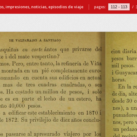
s, impresiones, noticias, episodios de viaje
pages:
/