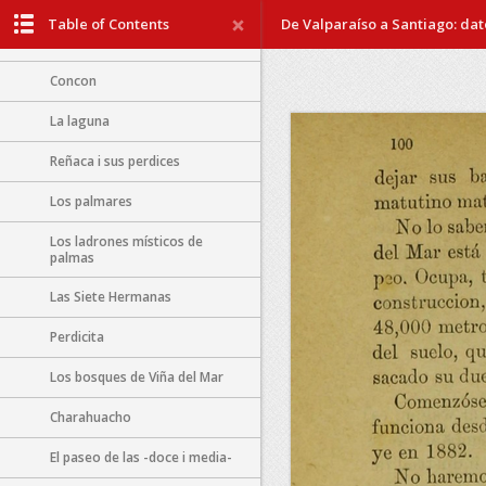
Las Salinas
Table of Contents
De Valparaíso a Santiago: dato
Cochoa
Concon
La laguna
Reñaca i sus perdices
Los palmares
Los ladrones místicos de
palmas
Las Siete Hermanas
Perdicita
Los bosques de Viña del Mar
Charahuacho
El paseo de las -doce i media-