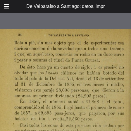
DOWNLOAD
De Valparaíso a Santiago: datos, impresiones, noti
De Valpara.pdf
213 MB
TABLE OF CONTENTS
Itinerario del ferrocarril de
Valparaíso a Santiago
espresamente grabado en Paris en
madera para esta obra
Dedicatoria
A los viajeros
En la Estación de Valparaíso
El banquete de inauguración i el
Viña del Mar
motín de Oyarce
Bosquejo histórico
El Salto