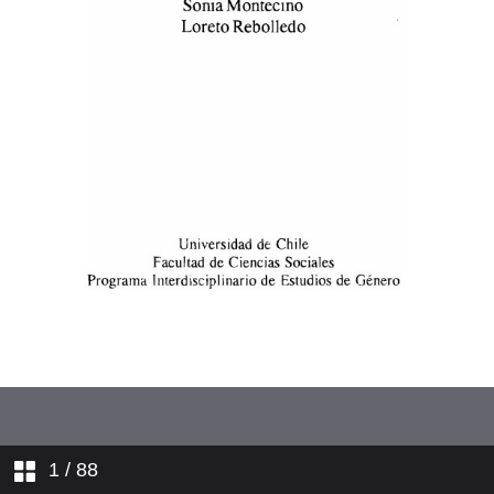
Bibliografía
1
/ 88