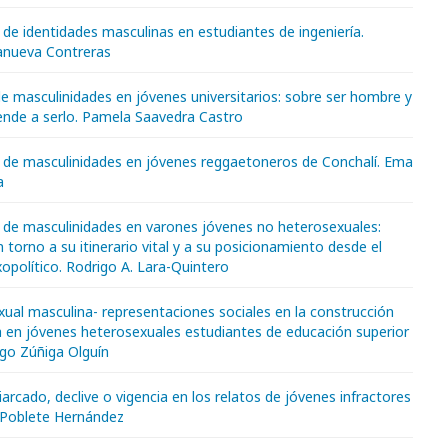
de identidades masculinas en estudiantes de ingeniería.
lanueva Contreras
e masculinidades en jóvenes universitarios: sobre ser hombre y
nde a serlo. Pamela Saavedra Castro
 de masculinidades en jóvenes reggaetoneros de Conchalí. Ema
a
 de masculinidades en varones jóvenes no heterosexuales:
n torno a su itinerario vital y a su posicionamiento desde el
opolítico. Rodrigo A. Lara-Quintero
exual masculina- representaciones sociales en la construcción
a en jóvenes heterosexuales estudiantes de educación superior
igo Zúñiga Olguín
iarcado, declive o vigencia en los relatos de jóvenes infractores
a Poblete Hernández