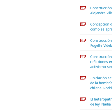
Construcción 
Alejandra Vil
Concepción d
cómo se apre
Construcción
Fugellie Videl
Construcción
reflexiones e
activismo sex
-Iniciación s
de la hombrí
chilena. Rodr
El heteropatr
de ley. Nadi