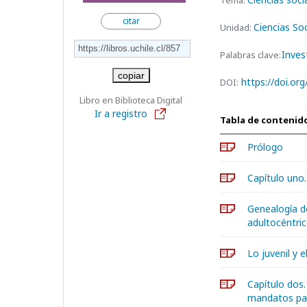
Tema:
citar
Ciencias Soc
Unidad:
Inves
Palabras clave:
copiar
https://doi.o
DOI:
Libro en Biblioteca Digital
Ir a registro
Tabla de contenid
Prólogo
Capítulo uno.
Genealogía de
adultocéntri
Lo juvenil y 
Capítulo dos.
mandatos pat