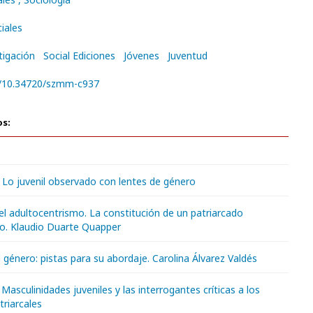
iales
tigación
Social Ediciones
Jóvenes
Juventud
rg/10.34720/szmm-c937
os:
 Lo juvenil observado con lentes de género
l adultocentrismo. La constitución de un patriarcado
co. Klaudio Duarte Quapper
el género: pistas para su abordaje. Carolina Álvarez Valdés
 Masculinidades juveniles y las interrogantes críticas a los
riarcales