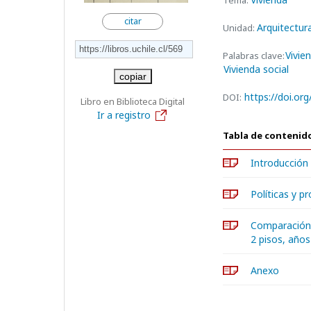
Tema:
citar
Arquitectur
Unidad:
Vivie
Palabras clave:
Vivienda social
copiar
https://doi.o
DOI:
Libro en Biblioteca Digital
Ir a registro
Tabla de contenid
Introducción
Políticas y p
Comparación e
2 pisos, año
Anexo