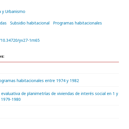
a y Urbanismo
ndas
Subsidio habitacional
Programas habitacionales
rg/10.34720/yv27-1m65
os:
rogramas habitacionales entre 1974 y 1982
valuativa de planimetrías de viviendas de interés social en 1 y
s 1979-1980